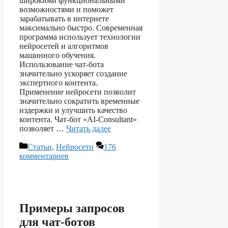
широкими функциональными
возможностями и поможет
зарабатывать в интернете
максимально быстро. Современная
программа использует технологии
нейросетей и алгоритмов
машинного обучения.
Использование чат-бота
значительно ускоряет создание
экспертного контента.
Применение нейросети позволит
значительно сократить временные
издержки и улучшить качество
контента. Чат-бот «AI-Consultant»
позволяет …
Читать далее
Рубрики
Статьи
,
Нейросети
176
комментариев
Примеры запросов
для чат-ботов