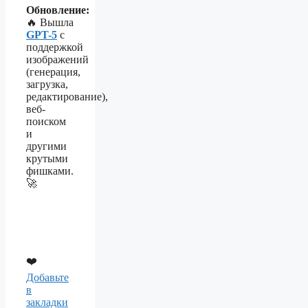
Обновление:
🔥 Вышла
GPT-5
с
поддержкой
изображений
(генерация,
загрузка,
редактирование),
веб-
поиском
и
другими
крутыми
фишками.
🚀
❤️
Добавьте
в
закладки