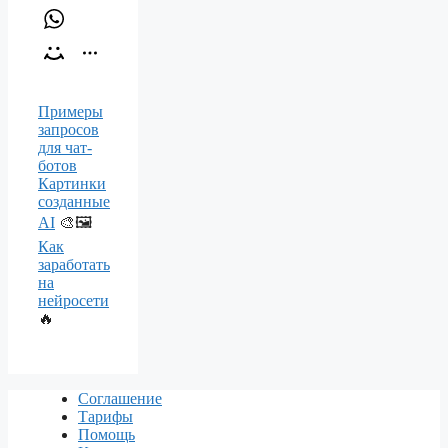
Примеры
запросов
для чат-
ботов
Картинки
созданные
AI
🎨🖼️
Как
заработать
на
нейросети
🔥
Соглашение
Тарифы
Помощь