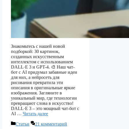
Знакомьтесь с нашей новой
подборкой: 30 картинок,
созданных искусственным
интеллектом с использованием
DALL·E 3 и GPT-4. 🎨 Наш чат-
бот с AI придумал забавные идеи
для них, а нейросеть для
рисования превратила эти
описания в оригинальные яркие
изображения. Загляните в
уникальный мир, где технологии
превращают слова в искусство!
DALL·E 3 – это мощный чат-бот с
AI …
Читать далее
Рубрики
Статьи
21 комментарий