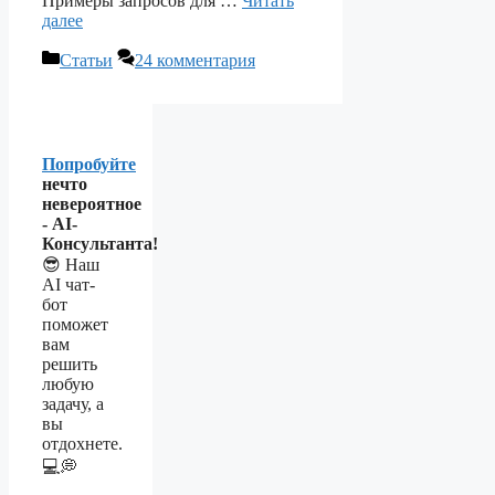
Примеры запросов для …
Читать
далее
Рубрики
Статьи
24 комментария
Попробуйте
нечто
невероятное
- AI-
Консультанта!
😎 Наш
AI чат-
бот
поможет
вам
решить
любую
задачу, а
вы
отдохнете.
💻💭